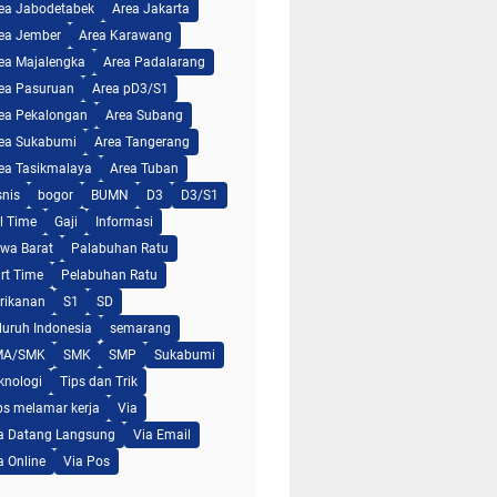
ea Jabodetabek
Area Jakarta
ea Jember
Area Karawang
ea Majalengka
Area Padalarang
ea Pasuruan
Area pD3/S1
ea Pekalongan
Area Subang
ea Sukabumi
Area Tangerang
ea Tasikmalaya
Area Tuban
snis
bogor
BUMN
D3
D3/S1
ll Time
Gaji
Informasi
wa Barat
Palabuhan Ratu
rt Time
Pelabuhan Ratu
rikanan
S1
SD
luruh Indonesia
semarang
MA/SMK
SMK
SMP
Sukabumi
knologi
Tips dan Trik
ps melamar kerja
Via
a Datang Langsung
Via Email
a Online
Via Pos