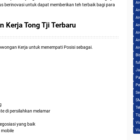
Ar
us berinovasi untuk dapat memberikan teh terbaik bagi para
Ar
Ar
 Kerja Tong Tji Terbaru
Ar
Ar
Ar
ongan Kerja untuk menempati Posisi sebagai.
Ar
Bi
fu
Ja
Pa
Pe
Se
S
g
Te
te di persilahkan melamar
Ti
Vi
negosiasi yang baik
Vi
 mobile