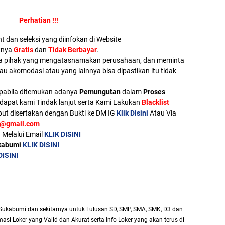
Perhatian !!!
 dan seleksi yang diinfokan di Website
atnya
Gratis
dan
Tidak Berbayar
.
a pihak yang mengatasnamakan perusahaan, dan meminta
tau akomodasi atau yang lainnya bisa dipastikan itu tidak
pabila ditemukan adanya
Pemungutan
dalam
Proses
dapat kami Tindak lanjut serta Kami Lakukan
Blacklist
ut disertakan dengan Bukti ke DM IG
Klik Disini
Atau Via
u@gmail.com
 Melalui Email
KLIK DISINI
ukabumi
KLIK DISINI
DISINI
Sukabumi dan sekitarnya untuk Lulusan SD, SMP, SMA, SMK, D3 dan
asi Loker yang Valid dan Akurat serta Info Loker yang akan terus di-