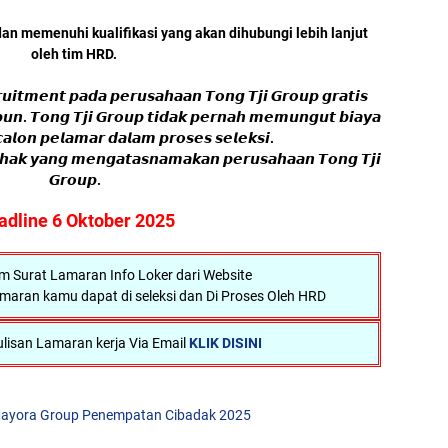
n memenuhi kualifikasi yang akan dihubungi lebih lanjut
oleh tim HRD.
𝙧𝙪𝙞𝙩𝙢𝙚𝙣𝙩 𝙥𝙖𝙙𝙖 𝙥𝙚𝙧𝙪𝙨𝙖𝙝𝙖𝙖𝙣 𝙏𝙤𝙣𝙜 𝙏𝙟𝙞 𝙂𝙧𝙤𝙪𝙥 𝙜𝙧𝙖𝙩𝙞𝙨
𝙥𝙪𝙣. 𝙏𝙤𝙣𝙜 𝙏𝙟𝙞 𝙂𝙧𝙤𝙪𝙥 𝙩𝙞𝙙𝙖𝙠 𝙥𝙚𝙧𝙣𝙖𝙝 𝙢𝙚𝙢𝙪𝙣𝙜𝙪𝙩 𝙗𝙞𝙖𝙮𝙖
𝙖𝙡𝙤𝙣 𝙥𝙚𝙡𝙖𝙢𝙖𝙧 𝙙𝙖𝙡𝙖𝙢 𝙥𝙧𝙤𝙨𝙚𝙨 𝙨𝙚𝙡𝙚𝙠𝙨𝙞.
𝙞𝙝𝙖𝙠 𝙮𝙖𝙣𝙜 𝙢𝙚𝙣𝙜𝙖𝙩𝙖𝙨𝙣𝙖𝙢𝙖𝙠𝙖𝙣 𝙥𝙚𝙧𝙪𝙨𝙖𝙝𝙖𝙖𝙣 𝙏𝙤𝙣𝙜 𝙏𝙟𝙞
𝙂𝙧𝙤𝙪𝙥.
adline 6 Oktober 2025
Surat Lamaran Info Loker dari Website
maran kamu dapat di seleksi dan Di Proses Oleh HRD
lisan Lamaran kerja Via Email
KLIK DISINI
ayora Group Penempatan Cibadak 2025