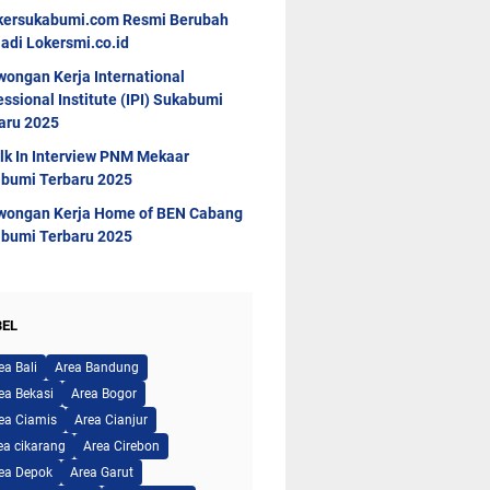
kersukabumi.com Resmi Berubah
adi Lokersmi.co.id
wongan Kerja International
essional Institute (IPI) Sukabumi
aru 2025
lk In Interview PNM Mekaar
bumi Terbaru 2025
wongan Kerja Home of BEN Cabang
bumi Terbaru 2025
BEL
ea Bali
Area Bandung
ea Bekasi
Area Bogor
ea Ciamis
Area Cianjur
ea cikarang
Area Cirebon
ea Depok
Area Garut