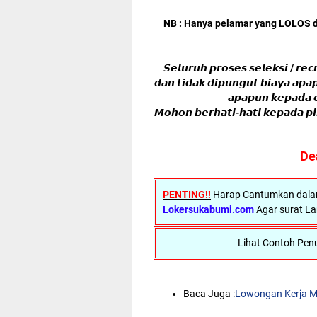
NB : Hanya pelamar yang LOLOS da
𝙎𝙚𝙡𝙪𝙧𝙪𝙝 𝙥𝙧𝙤𝙨𝙚𝙨 𝙨𝙚𝙡𝙚𝙠𝙨𝙞 / 𝙧𝙚
𝙙𝙖𝙣 𝙩𝙞𝙙𝙖𝙠 𝙙𝙞𝙥𝙪𝙣𝙜𝙪𝙩 𝙗𝙞𝙖𝙮𝙖 𝙖𝙥𝙖
𝙖𝙥𝙖𝙥𝙪𝙣 𝙠𝙚𝙥𝙖𝙙𝙖 𝙘
𝙈𝙤𝙝𝙤𝙣 𝙗𝙚𝙧𝙝𝙖𝙩𝙞-𝙝𝙖𝙩𝙞 𝙠𝙚𝙥𝙖𝙙𝙖 𝙥
De
PENTING!!
Harap Cantumkan dalam 
Lokersukabumi.com
Agar surat La
Lihat Contoh Penu
Baca Juga :
Lowongan Kerja M