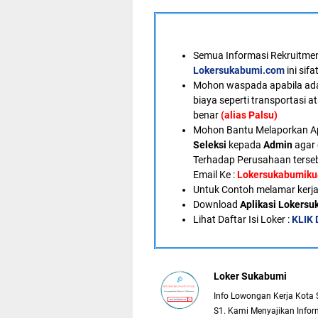
Semua Informasi Rekruitment
Lokersukabumi.com
ini sif
Mohon waspada apabila ad
biaya seperti transportasi a
benar
(alias Palsu)
Mohon Bantu Melaporkan A
Seleksi
kepada
Admin
agar 
Terhadap Perusahaan terseb
Email Ke :
Lokersukabumik
U
ntuk Contoh melamar kerja
Download
Aplikasi Lokers
Lihat Daftar Isi Loker :
KLIK 
Loker Sukabumi
Info Lowongan Kerja Kota 
S1. Kami Menyajikan Inform