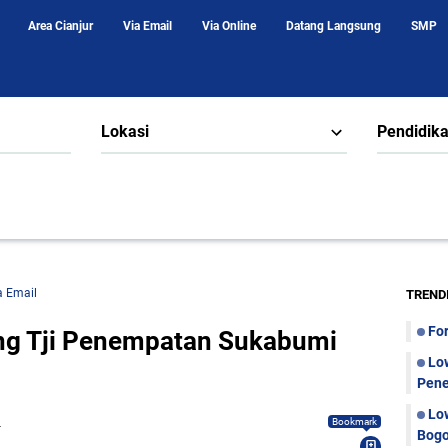
Area Cianjur
Via Email
Via Online
Datang Langsung
SMP
Lokasi
Pendidik
a Email
TREND
Fo
ng Tji Penempatan Sukabumi
Lo
Pene
Lo
Bookmark
Bogo