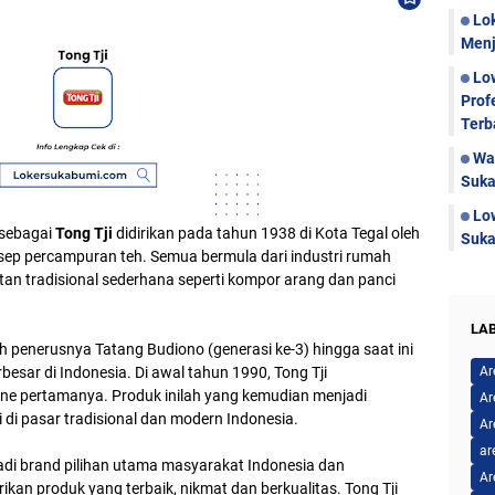
Lo
Menj
Lo
Prof
Terb
Wa
Suka
Lo
 sebagai
Tong Tji
didirikan pada tahun 1938 di Kota Tegal oleh
Suka
sep percampuran teh. Semua bermula dari industri rumah
n tradisional sederhana seperti kompor arang dan panci
LA
 penerusnya Tatang Budiono (generasi ke-3) hingga saat ini
besar di Indonesia. Di awal tahun 1990, Tong Tji
Ar
ine pertamanya. Produk inilah yang kemudian menjadi
Ar
i di pasar tradisional dan modern Indonesia.
Ar
ar
jadi brand pilihan utama masyarakat Indonesia dan
Ar
kan produk yang terbaik, nikmat dan berkualitas. Tong Tji