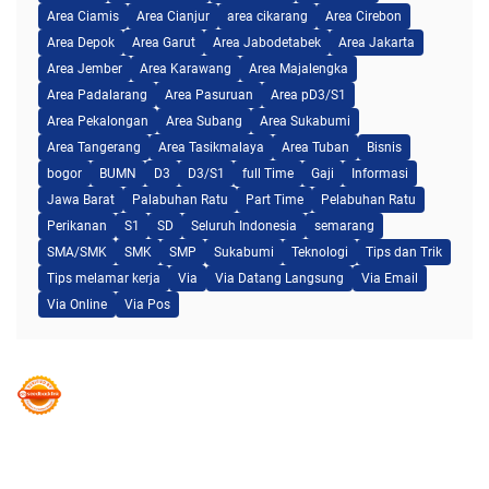
Area Ciamis
Area Cianjur
area cikarang
Area Cirebon
Area Depok
Area Garut
Area Jabodetabek
Area Jakarta
Area Jember
Area Karawang
Area Majalengka
Area Padalarang
Area Pasuruan
Area pD3/S1
Area Pekalongan
Area Subang
Area Sukabumi
Area Tangerang
Area Tasikmalaya
Area Tuban
Bisnis
bogor
BUMN
D3
D3/S1
full Time
Gaji
Informasi
Jawa Barat
Palabuhan Ratu
Part Time
Pelabuhan Ratu
Perikanan
S1
SD
Seluruh Indonesia
semarang
SMA/SMK
SMK
SMP
Sukabumi
Teknologi
Tips dan Trik
Tips melamar kerja
Via
Via Datang Langsung
Via Email
Via Online
Via Pos