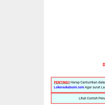
D
PENTING!!
Harap Cantumkan dalam 
Lokersukabumi.com
Agar surat La
Lihat Contoh Penu