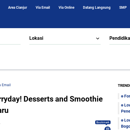
Area Cianjur
Via Email
Via Online
Datang Langsung
SMP
Lokasi
Pendidik
a Email
TREND
Fo
ryday! Desserts and Smoothie
Lo
aru
Pene
Lo
Bookmark
Bogo