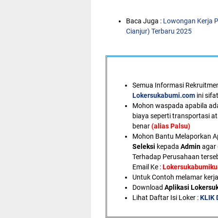
Baca Juga :
Lowongan Kerja P
Cianjur) Terbaru 2025
Semua Informasi Rekruitment
Lokersukabumi.com
ini sif
Mohon waspada apabila ad
biaya seperti transportasi a
benar
(alias Palsu)
Mohon Bantu Melaporkan A
Seleksi
kepada
Admin
agar 
Terhadap Perusahaan terseb
Email Ke :
Lokersukabumik
U
ntuk Contoh melamar kerja
Download
Aplikasi Lokers
Lihat Daftar Isi Loker :
KLIK 