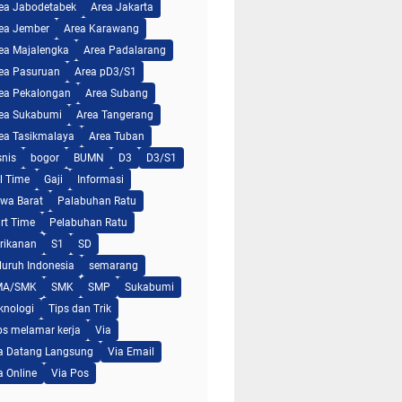
ea Jabodetabek
Area Jakarta
ea Jember
Area Karawang
ea Majalengka
Area Padalarang
ea Pasuruan
Area pD3/S1
ea Pekalongan
Area Subang
ea Sukabumi
Area Tangerang
ea Tasikmalaya
Area Tuban
snis
bogor
BUMN
D3
D3/S1
ll Time
Gaji
Informasi
wa Barat
Palabuhan Ratu
rt Time
Pelabuhan Ratu
rikanan
S1
SD
luruh Indonesia
semarang
MA/SMK
SMK
SMP
Sukabumi
knologi
Tips dan Trik
ps melamar kerja
Via
a Datang Langsung
Via Email
a Online
Via Pos