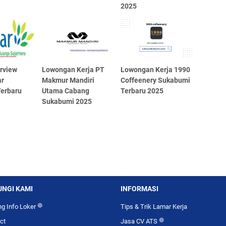
2025
erview
Lowongan Kerja PT
Lowongan Kerja 1990
r
Makmur Mandiri
Coffeenery Sukabumi
erbaru
Utama Cabang
Terbaru 2025
Sukabumi 2025
NGI KAMI
INFORMASI
g Info Loker
🔴
Tips & Trik Lamar Kerja
ct
Jasa CV ATS
🔴