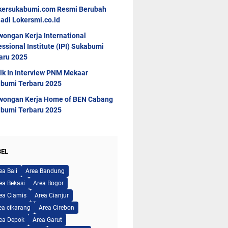
kersukabumi.com Resmi Berubah
adi Lokersmi.co.id
wongan Kerja International
essional Institute (IPI) Sukabumi
aru 2025
lk In Interview PNM Mekaar
bumi Terbaru 2025
wongan Kerja Home of BEN Cabang
bumi Terbaru 2025
BEL
ea Bali
Area Bandung
ea Bekasi
Area Bogor
ea Ciamis
Area Cianjur
ea cikarang
Area Cirebon
ea Depok
Area Garut