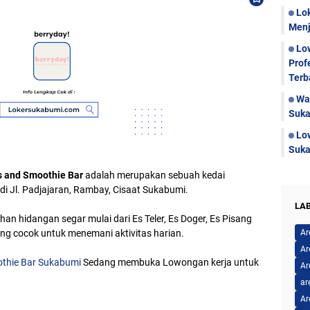
Lo
Menj
Lo
Prof
Terb
Wa
Suka
Lo
Suka
ts and Smoothie Bar
adalah merupakan sebuah kedai
di Jl. Padjajaran, Rambay, Cisaat Sukabumi.
LA
han hidangan segar mulai dari Es Teler, Es Doger, Es Pisang
ang cocok untuk menemani aktivitas harian.
Ar
Ar
othie Bar Sukabumi
Sedang membuka Lowongan kerja untuk
Ar
ar
Ar