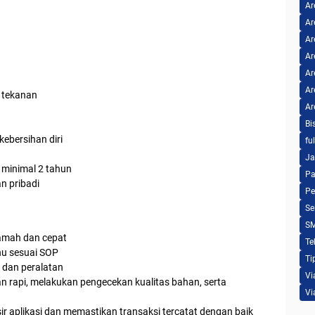
Ar
Ar
Ar
Ar
Ar
Ar
m tekanan
Ar
Bi
ebersihan diri
fu
Ja
 minimal 2 tahun
Pa
n pribadi
Pe
Se
S
amah dan cepat
Te
u sesuai SOP
Ti
 dan peralatan
Vi
 rapi, melakukan pengecekan kualitas bahan, serta
Vi
r aplikasi dan memastikan transaksi tercatat dengan baik