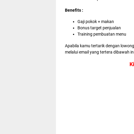
Benefits :
Gaji pokok + makan
Bonus target penjualan
Training pembuatan menu
Apabila kamu tertarik dengan lowong
melalui email yang tertera dibawah ini
K