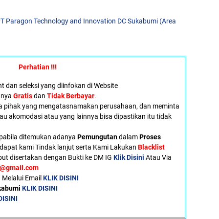
T Paragon Technology and Innovation DC Sukabumi (Area
Perhatian !!!
 dan seleksi yang diinfokan di Website
atnya
Gratis
dan
Tidak Berbayar
.
a pihak yang mengatasnamakan perusahaan, dan meminta
tau akomodasi atau yang lainnya bisa dipastikan itu tidak
pabila ditemukan adanya
Pemungutan
dalam
Proses
dapat kami Tindak lanjut serta Kami Lakukan
Blacklist
ut disertakan dengan Bukti ke DM IG
Klik Disini
Atau Via
u@gmail.com
 Melalui Email
KLIK DISINI
ukabumi
KLIK DISINI
DISINI