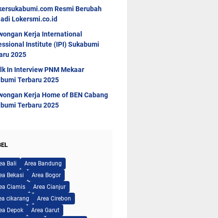
kersukabumi.com Resmi Berubah
adi Lokersmi.co.id
wongan Kerja International
essional Institute (IPI) Sukabumi
aru 2025
lk In Interview PNM Mekaar
bumi Terbaru 2025
wongan Kerja Home of BEN Cabang
bumi Terbaru 2025
BEL
ea Bali
Area Bandung
ea Bekasi
Area Bogor
ea Ciamis
Area Cianjur
ea cikarang
Area Cirebon
ea Depok
Area Garut