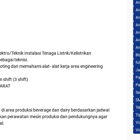
Ar
Ar
Ar
Ar
Ar
Ar
Ar
ktro/Teknik Instalasi Tenaga Listrik/Kelistrikan
Bi
bagai teknisi.
fu
ing dan memahami alat- alat kerja area engineering
Ja
Pa
shift (3 shift)
Pe
BARAT
Se
S
Te
di area produksi beverage dan dairy berdasarkan jadwal
Ti
ukan perawatan mesin produksi dan pendukungnya agar
Vi
al.
Vi