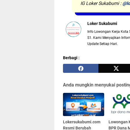
IG Loker Sukabumi :
@lo
Loker Sukabumi
Info Lowongan Kerja Kota 
S1. Kami Menyajikan Inform
Update Setiap Hari.
Berbagi :
Anda mungkin menyukai posting
Lokersukabumi.com
Lowongan K
Resmi Berubah
BPR Dana M