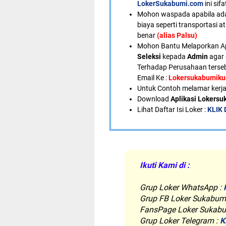
LokerSukabumi.com
ini sif
Mohon waspada apabila ad
biaya seperti transportasi a
benar
(alias Palsu)
Mohon Bantu Melaporkan A
Seleksi
kepada
Admin
agar 
Terhadap Perusahaan terseb
Email Ke :
Lokersukabumik
U
ntuk Contoh melamar kerja
Download
Aplikasi Lokers
Lihat Daftar Isi Loker :
KLIK 
Ikuti Kami di :
Grup Loker WhatsApp
:
Grup FB Loker Sukabum
FansPage Loker Sukabu
Grup Loker Telegram :
K