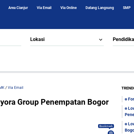
Area Cianjur
Via Email
Via Online
Datang Langsung
SMP
Lokasi
Pendidik
MK
/
Via Email
TREND
Fo
yora Group Penempatan Bogor
Lo
Pene
Lo
Bookmark
Bogo