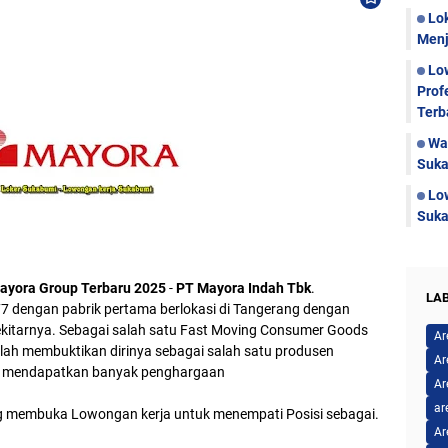
Lo
Menj
Lo
Prof
Terb
Wa
Suka
Lo
Suka
ayora Group Terbaru 2025
-
PT Mayora Indah Tbk
.
LA
77 dengan pabrik pertama berlokasi di Tangerang dengan
ekitarnya. Sebagai salah satu Fast Moving Consumer Goods
Ar
lah membuktikan dirinya sebagai salah satu produsen
Ar
lah mendapatkan banyak penghargaan
Ar
ar
 membuka Lowongan kerja untuk menempati Posisi sebagai.
Ar