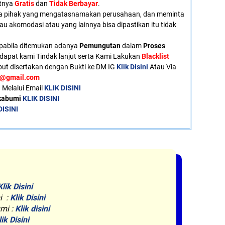
atnya
Gratis
dan
Tidak Berbayar
.
a pihak yang mengatasnamakan perusahaan, dan meminta
tau akomodasi atau yang lainnya bisa dipastikan itu tidak
pabila ditemukan adanya
Pemungutan
dalam
Proses
dapat kami Tindak lanjut serta Kami Lakukan
Blacklist
ut disertakan dengan Bukti ke DM IG
Klik Disini
Atau Via
u@gmail.com
 Melalui Email
KLIK DISINI
ukabumi
KLIK DISINI
DISINI
Klik Disini
i :
Klik Disini
mi :
Klik disini
lik Disini