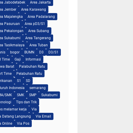
ea Jabodetabek
Area Jakarta
ea Jember
Area Karawang
ea Majalengka
Area Padalarang
ea Pasuruan
Area pD3/S1
ea Pekalongan
Area Subang
ea Sukabumi
Area Tangerang
ea Tasikmalaya
Area Tuban
snis
bogor
BUMN
D3
D3/S1
ll Time
Gaji
Informasi
wa Barat
Palabuhan Ratu
rt Time
Pelabuhan Ratu
rikanan
S1
SD
luruh Indonesia
semarang
MA/SMK
SMK
SMP
Sukabumi
knologi
Tips dan Trik
ps melamar kerja
Via
a Datang Langsung
Via Email
a Online
Via Pos