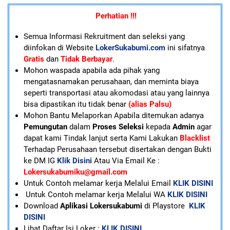
Perhatian !!!
Semua Informasi Rekruitment dan seleksi yang
diinfokan di Website
LokerSukabumi.com
ini sifatnya
Gratis
dan
Tidak Berbayar
.
Mohon waspada apabila ada pihak yang
mengatasnamakan perusahaan, dan meminta biaya
seperti transportasi atau akomodasi atau yang lainnya
bisa dipastikan itu tidak benar
(alias Palsu)
Mohon Bantu Melaporkan Apabila ditemukan adanya
Pemungutan
dalam
Proses Seleksi
kepada
Admin
agar
dapat kami Tindak lanjut serta Kami Lakukan
Blacklist
Terhadap Perusahaan tersebut disertakan dengan Bukti
ke DM IG
Klik Disini
Atau Via Email Ke :
Lokersukabumiku@gmail.com
U
ntuk Contoh melamar kerja Melalui Email
KLIK DISINI
Untuk Contoh melamar kerja Melalui WA
KLIK DISINI
Download
Aplikasi Lokersukabumi
di Playstore
KLIK
DISINI
Lihat Daftar Isi Loker :
KLIK DISINI