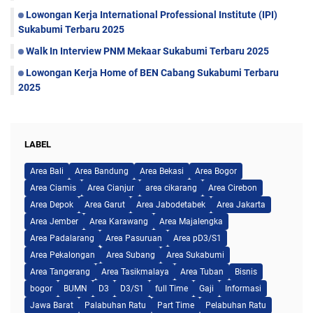
Lowongan Kerja International Professional Institute (IPI)
Sukabumi Terbaru 2025
Walk In Interview PNM Mekaar Sukabumi Terbaru 2025
Lowongan Kerja Home of BEN Cabang Sukabumi Terbaru
2025
LABEL
Area Bali
Area Bandung
Area Bekasi
Area Bogor
Area Ciamis
Area Cianjur
area cikarang
Area Cirebon
Area Depok
Area Garut
Area Jabodetabek
Area Jakarta
Area Jember
Area Karawang
Area Majalengka
Area Padalarang
Area Pasuruan
Area pD3/S1
Area Pekalongan
Area Subang
Area Sukabumi
Area Tangerang
Area Tasikmalaya
Area Tuban
Bisnis
bogor
BUMN
D3
D3/S1
full Time
Gaji
Informasi
Jawa Barat
Palabuhan Ratu
Part Time
Pelabuhan Ratu