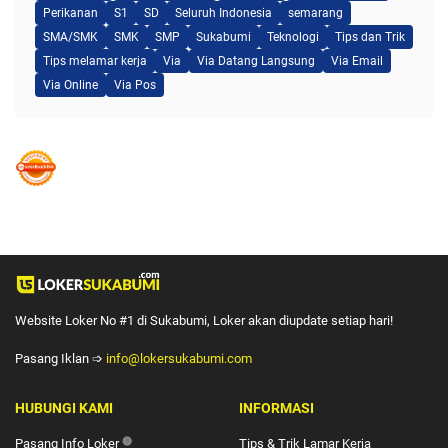
Perikanan
S1
SD
Seluruh Indonesia
semarang
SMA/SMK
SMK
SMP
Sukabumi
Teknologi
Tips dan Trik
Tips melamar kerja
Via
Via Datang Langsung
Via Email
Via Online
Via Pos
Website Loker No #1 di Sukabumi, Loker akan diupdate setiap hari!
Pasang Iklan ➩
info@lokersukabumi.com
HUBUNGI KAMI
INFORMASI
Pasang Info Loker
🔴
Tips & Trik Lamar Kerja