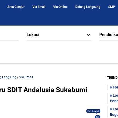
Area Cianjur
Via Email
Via Online
Datang Langsung
SMP
Lokasi
Pendidik
g Langsung
/
Via Email
TREND
Fo
ru SDIT Andalusia Sukabumi
Lo
Pene
Lo
Bookmark
Bogo