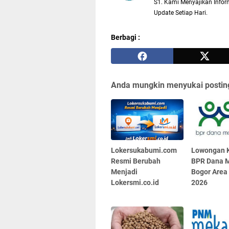
S1. Kami Menyajikan Inform
Update Setiap Hari.
Berbagi :
Anda mungkin menyukai posting
Lokersukabumi.com
Lowongan K
Resmi Berubah
BPR Dana M
Menjadi
Bogor Area
Lokersmi.co.id
2026