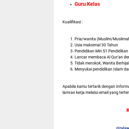
Guru Kelas
Kualifikasi :
Pria/wanita (Muslim/Muslima
Usia maksimal 30 Tahun
Pendidikan Min S1 Pendidika
Lancar membaca Al Qur'an de
Tidak merokok, Wanita Berhija
Menyukai pendidikan Islam da
Apabila kamu tertarik dengan Inform
lamran kerja melalui email yang terte
K
rizala