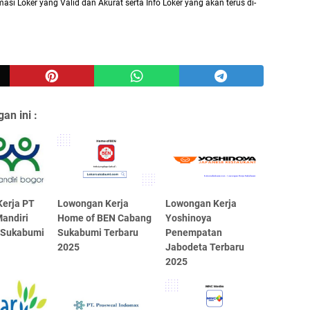
asi Loker yang Valid dan Akurat serta Info Loker yang akan terus di-
an ini :
erja PT
Lowongan Kerja
Lowongan Kerja
andiri
Home of BEN Cabang
Yoshinoya
 Sukabumi
Sukabumi Terbaru
Penempatan
2025
Jabodeta Terbaru
2025