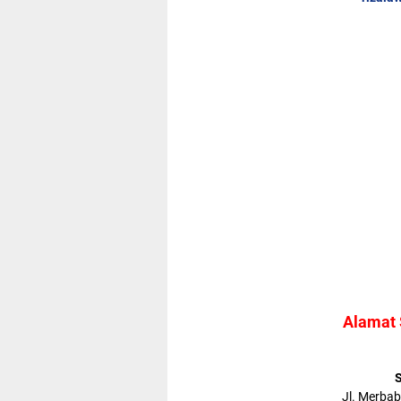
Alamat 
S
Jl. Merba