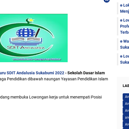
Lo
Menj
Lo
Prof
Terb
Wa
Suka
Lo
Suka
uru SDIT Andalusia Sukabumi 2022
- Sekolah Dasar Islam
aga Pendidikan dibawah naungan Yayasan Pendidikan Islam
LA
edang membuka Lowongan kerja untuk menempati Posisi
Ar
Ar
Ar
ar
Ar