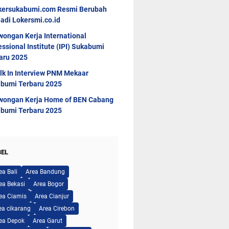
kersukabumi.com Resmi Berubah
adi Lokersmi.co.id
wongan Kerja International
essional Institute (IPI) Sukabumi
aru 2025
lk In Interview PNM Mekaar
bumi Terbaru 2025
wongan Kerja Home of BEN Cabang
bumi Terbaru 2025
BEL
ea Bali
Area Bandung
ea Bekasi
Area Bogor
ea Ciamis
Area Cianjur
ea cikarang
Area Cirebon
ea Depok
Area Garut