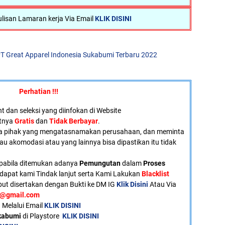
lisan Lamaran kerja Via Email
KLIK DISINI
T Great Apparel Indonesia Sukabumi Terbaru 2022
Perhatian !!!
 dan seleksi yang diinfokan di Website
atnya
Gratis
dan
Tidak Berbayar
.
a pihak yang mengatasnamakan perusahaan, dan meminta
tau akomodasi atau yang lainnya bisa dipastikan itu tidak
pabila ditemukan adanya
Pemungutan
dalam
Proses
dapat kami Tindak lanjut serta Kami Lakukan
Blacklist
ut disertakan dengan Bukti ke DM IG
Klik Disini
Atau Via
u@gmail.com
 Melalui Email
KLIK DISINI
ukabumi
di Playstore
KLIK DISINI