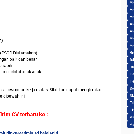
Ar
Ar
Ar
Ar
Ar
Ar
h)
Ar
n (PSGD Diutamakan)
Bi
ngan baik dan benar
fu
b rapih
Ja
n mencintai anak anak
Pa
Pe
Se
asi Lowongan kerja diatas, Silahkan dapat mengirimkan
ra dibawah ini.
S
Te
Ti
irim CV terbaru ke :
Vi
Vi
waludin70@admin.sd.belajar.id