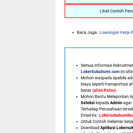
Lihat Contoh Penu
Baca Juga :
Lowongan Kerja P
Semua Informasi Rekruitment
LokerSukabumi.com
ini sif
Mohon waspada apabila ad
biaya seperti transportasi a
benar
(alias Palsu)
Mohon Bantu Melaporkan A
Seleksi
kepada
Admin
agar 
Terhadap Perusahaan terseb
Email Ke :
Lokersukabumik
U
ntuk Contoh melamar kerja
Download
Aplikasi Lokers