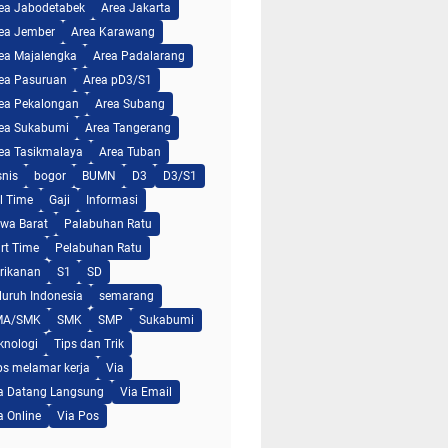
ea Jabodetabek
Area Jakarta
ea Jember
Area Karawang
ea Majalengka
Area Padalarang
ea Pasuruan
Area pD3/S1
ea Pekalongan
Area Subang
ea Sukabumi
Area Tangerang
ea Tasikmalaya
Area Tuban
snis
bogor
BUMN
D3
D3/S1
ll Time
Gaji
Informasi
wa Barat
Palabuhan Ratu
rt Time
Pelabuhan Ratu
rikanan
S1
SD
luruh Indonesia
semarang
MA/SMK
SMK
SMP
Sukabumi
knologi
Tips dan Trik
ps melamar kerja
Via
a Datang Langsung
Via Email
a Online
Via Pos