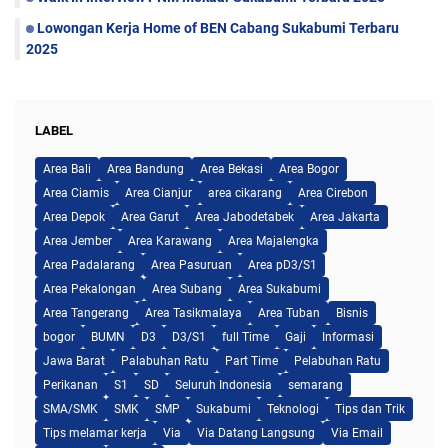
Lowongan Kerja Home of BEN Cabang Sukabumi Terbaru
2025
LABEL
Area Bali
Area Bandung
Area Bekasi
Area Bogor
Area Ciamis
Area Cianjur
area cikarang
Area Cirebon
Area Depok
Area Garut
Area Jabodetabek
Area Jakarta
Area Jember
Area Karawang
Area Majalengka
Area Padalarang
Area Pasuruan
Area pD3/S1
Area Pekalongan
Area Subang
Area Sukabumi
Area Tangerang
Area Tasikmalaya
Area Tuban
Bisnis
bogor
BUMN
D3
D3/S1
full Time
Gaji
Informasi
Jawa Barat
Palabuhan Ratu
Part Time
Pelabuhan Ratu
Perikanan
S1
SD
Seluruh Indonesia
semarang
SMA/SMK
SMK
SMP
Sukabumi
Teknologi
Tips dan Trik
Tips melamar kerja
Via
Via Datang Langsung
Via Email