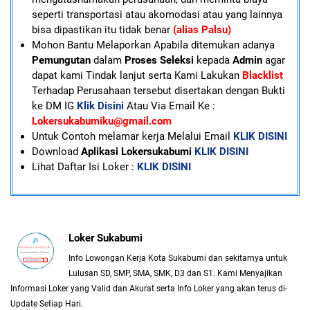
seperti transportasi atau akomodasi atau yang lainnya
bisa dipastikan itu tidak benar
(alias Palsu)
Mohon Bantu Melaporkan Apabila ditemukan adanya
Pemungutan
dalam
Proses Seleksi
kepada
Admin
agar
dapat kami Tindak lanjut serta Kami Lakukan
Blacklist
Terhadap Perusahaan tersebut disertakan dengan Bukti
ke DM IG
Klik Disini
Atau Via Email Ke :
Lokersukabumiku@gmail.com
U
ntuk Contoh melamar kerja Melalui Email
KLIK DISINI
Download
Aplikasi Lokersukabumi
KLIK DISINI
Lihat Daftar Isi Loker :
KLIK DISINI
Loker Sukabumi
Info Lowongan Kerja Kota Sukabumi dan sekitarnya untuk
Lulusan SD, SMP, SMA, SMK, D3 dan S1. Kami Menyajikan
Informasi Loker yang Valid dan Akurat serta Info Loker yang akan terus di-
Update Setiap Hari.