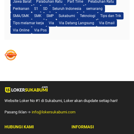
Jawa Barat
Palabuhan Ratu
Part Time
Pelabuhan Ratu
Perikanan
S1
SD
Seluruh Indonesia
semarang
SMA/SMK
SMK
SMP
Sukabumi
Teknologi
Tips dan Trik
Tips melamar kerja
Via
Via Datang Langsung
Via Email
Via Online
Via Pos
Website Loker No #1 di Sukabumi, Loker akan diupdate setiap hari!
Pasang Iklan ➩
info@lokersukabumi.com
HUBUNGI KAMI
INFORMASI