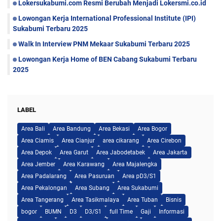
Lokersukabumi.com Resmi Berubah Menjadi Lokersmi.co.id
Lowongan Kerja International Professional Institute (IPI)
Sukabumi Terbaru 2025
Walk In Interview PNM Mekaar Sukabumi Terbaru 2025
Lowongan Kerja Home of BEN Cabang Sukabumi Terbaru
2025
LABEL
Area Bali
Area Bandung
Area Bekasi
Area Bogor
Area Ciamis
Area Cianjur
area cikarang
Area Cirebon
Area Depok
Area Garut
Area Jabodetabek
Area Jakarta
Area Jember
Area Karawang
Area Majalengka
Area Padalarang
Area Pasuruan
Area pD3/S1
Area Pekalongan
Area Subang
Area Sukabumi
Area Tangerang
Area Tasikmalaya
Area Tuban
Bisnis
bogor
BUMN
D3
D3/S1
full Time
Gaji
Informasi