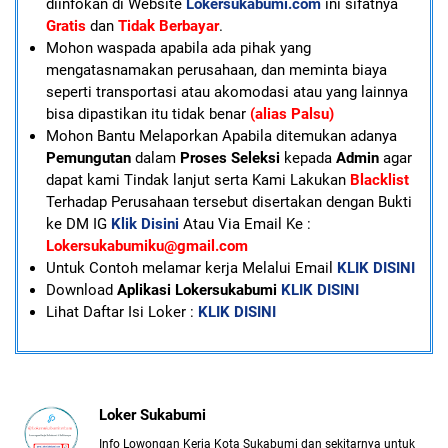
diinfokan di Website
Lokersukabumi.com
ini sifatnya
Gratis
dan
Tidak Berbayar
.
Mohon waspada apabila ada pihak yang
mengatasnamakan perusahaan, dan meminta biaya
seperti transportasi atau akomodasi atau yang lainnya
bisa dipastikan itu tidak benar
(alias Palsu)
Mohon Bantu Melaporkan Apabila ditemukan adanya
Pemungutan
dalam
Proses Seleksi
kepada
Admin
agar
dapat kami Tindak lanjut serta Kami Lakukan
Blacklist
Terhadap Perusahaan tersebut disertakan dengan Bukti
ke DM IG
Klik Disini
Atau Via Email Ke :
Lokersukabumiku@gmail.com
U
ntuk Contoh melamar kerja Melalui Email
KLIK DISINI
Download
Aplikasi Lokersukabumi
KLIK DISINI
Lihat Daftar Isi Loker :
KLIK DISINI
Loker Sukabumi
Info Lowongan Kerja Kota Sukabumi dan sekitarnya untuk